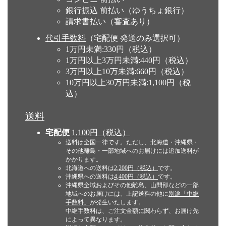
銀行振込 前払い（ゆうちょ銀行）
請求書払い（審査あり）
代引手数料
（宅配便 発送のみ選択可）
1万円未満:330円（税込）
1万円以上3万円未満:440円（税込）
3万円以上10万未満:660円（税込）
10万円以上30万円未満:1,100円（税
込）
送料
宅配便
1,100円（税込）
送料は全国一律です。ただし、北海道・沖縄県・
その他離島・一部地域へのお届けには追加送料が
かかります。
北海道への送料は
2,200円（税込）
です。
沖縄県への送料は
4,400円（税込）
です。
沖縄県全域およびその他離島、山間部などの一部
地域へのお届けには、上記送料の他に
別途「中継
手数料」
が発生いたします。
中継手数料は、ご注文金額に関わらず、お届け先
によって異なります。