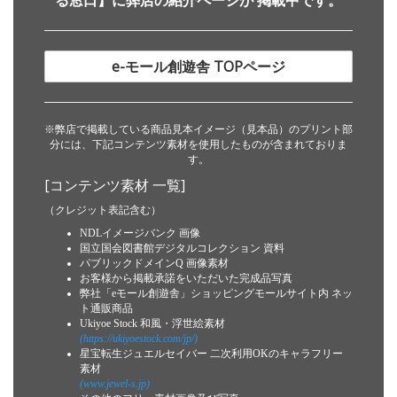
る窓口】に弊店の紹介ページが 掲載中です。
e-モール創遊舎 TOPページ
※弊店で掲載している商品見本イメージ（見本品）のプリント部
分には、下記コンテンツ素材を使用したものが含まれておりま
す。
[コンテンツ素材 一覧]
（クレジット表記含む）
NDLイメージバンク 画像
国立国会図書館デジタルコレクション 資料
パブリックドメインQ 画像素材
お客様から掲載承諾をいただいた完成品写真
弊社「eモール創遊舎」ショッピングモールサイト内 ネッ
ト通販商品
Ukiyoe Stock 和風・浮世絵素材
(https://ukiyoestock.com/jp/)
星宝転生ジュエルセイバー 二次利用OKのキャラフリー
素材
(www.jewel-s.jp)